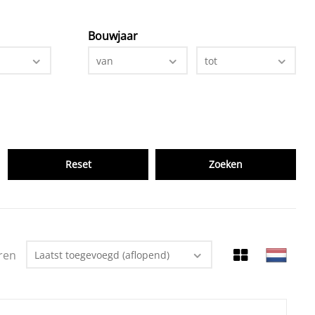
Bouwjaar
van
tot
Reset
ren
Laatst toegevoegd (aflopend)